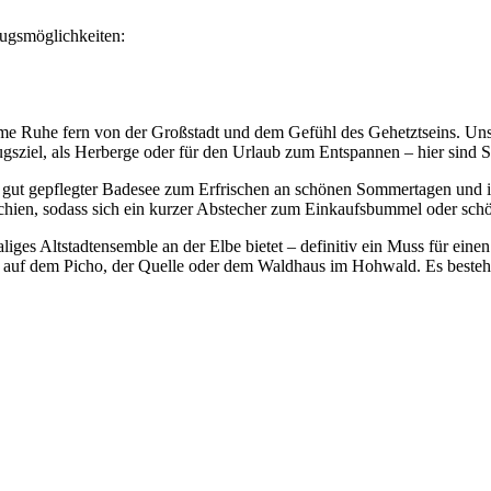
lugsmöglichkeiten:
ame Ruhe fern von der Großstadt und dem Gefühl des Gehetztseins. Uns
gsziel, als Herberge oder für den Urlaub zum Entspannen – hier sind Si
er, gut gepflegter Badesee zum Erfrischen an schönen Sommertagen und
hechien, sodass sich ein kurzer Abstecher zum Einkaufsbummel oder s
aliges Altstadtensemble an der Elbe bietet – definitiv ein Muss für ein
el auf dem Picho, der Quelle oder dem Waldhaus im Hohwald. Es besteh